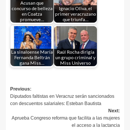
Acusan que
concurso de belleza
Ignacio Oliva, el
en Coatza
primer veracruzano
promueve…
que triunfa…
La sinaloense María
Raúl Rocha dirigía
Fernanda Beltrán
un grupo criminal y
gana Miss…
Miss Universo
Previous:
Diputados faltistas en Veracruz serán sancionados
con descuentos salariales: Esteban Bautista
Next:
Aprueba Congreso reforma que facilita a las mujeres
el acceso a la lactancia