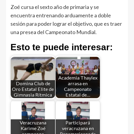
Zoé cursa el sexto año de primaria y se
encuentra entrenando arduamente a doble
sesión para poder lograr el objetivo, que es traer
una presea del Campeonato Mundial.
Esto te puede interesar:
Academia Thaylex
Domina Club de
arrasa en
Oro Estatal Elite de
Campeonato
Gimnasia Rítmica
Estatal de…
Veracruzana
Participará
Karime Zoé
veracruzana en
campeona
Panamericanode