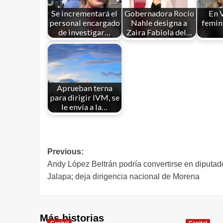
Se incrementará el
Gobernadora Rocío
En V
personal encargado
Nahle designa a
femini
de investigar…
Zaira Fabiola del…
Aprueban terna
para dirigir IVM, se
le envía a la…
Previous:
Andy López Beltrán podría convertirse en diputad
Jalapa; deja dirigencia nacional de Morena
Más historias