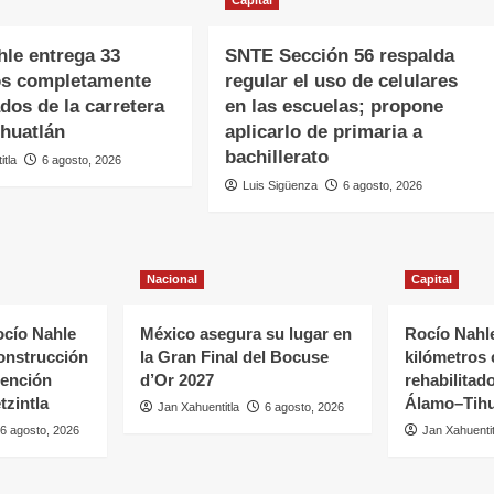
Capital
hle entrega 33
SNTE Sección 56 respalda
os completamente
regular el uso de celulares
ados de la carretera
en las escuelas; propone
huatlán
aplicarlo de primaria a
bachillerato
itla
6 agosto, 2026
Luis Sigüenza
6 agosto, 2026
Nacional
Capital
cío Nahle
México asegura su lugar en
Rocío Nahle
onstrucción
la Gran Final del Bocuse
kilómetros
tención
d’Or 2027
rehabilitado
tzintla
Álamo–Tihu
Jan Xahuentitla
6 agosto, 2026
6 agosto, 2026
Jan Xahuentit