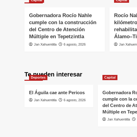
Capital
Capital
Gobernadora Rocío Nahle
Rocío Na
cumple con la construcción
kilómetr
del Centro de Atención
rehabilit
Múltiple en Tepetzintla
Álamo–Ti
Jan Xahuentitla
6 agosto, 2026
Jan Xahuent
Te pueden interesar
Deportes
Capital
El Águila cae ante Pericos
Gobernadora Ro
cumple con la c
Jan Xahuentitla
6 agosto, 2026
del Centro de A
Múltiple en Tepe
Jan Xahuentitla