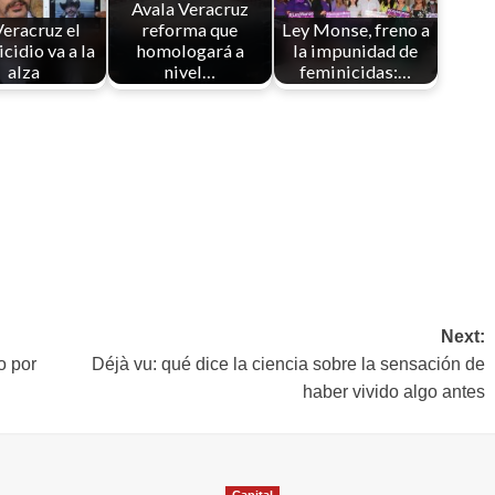
Avala Veracruz
eracruz el
reforma que
Ley Monse, freno a
cidio va a la
homologará a
la impunidad de
alza
nivel…
feminicidas:…
Next:
o por
Déjà vu: qué dice la ciencia sobre la sensación de
haber vivido algo antes