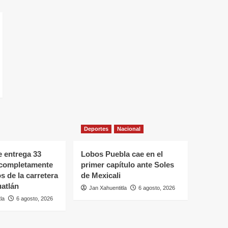
Deportes
Nacional
 entrega 33
Lobos Puebla cae en el
 completamente
primer capítulo ante Soles
s de la carretera
de Mexicali
atlán
Jan Xahuentitla
6 agosto, 2026
la
6 agosto, 2026