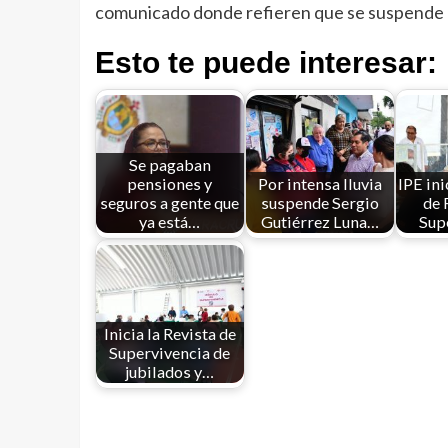
comunicado donde refieren que se suspende ha
Esto te puede interesar:
Se pagaban
pensiones y
Por intensa lluvia
IPE in
seguros a gente que
suspende Sergio
de 
ya está…
Gutiérrez Luna…
Sup
Inicia la Revista de
Supervivencia de
jubilados y…