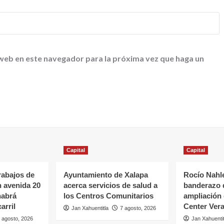
 web en este navegador para la próxima vez que haga un
Capital
Capital
rabajos de
Ayuntamiento de Xalapa
Rocío Nahle
n avenida 20
acerca servicios de salud a
banderazo d
habrá
los Centros Comunitarios
ampliación 
arril
Center Ver
Jan Xahuentitla
7 agosto, 2026
 agosto, 2026
Jan Xahuentit