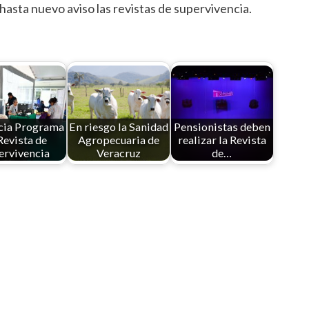
sta nuevo aviso las revistas de supervivencia.
icia Programa
En riesgo la Sanidad
Pensionistas deben
Revista de
Agropecuaria de
realizar la Revista
ervivencia
Veracruz
de…