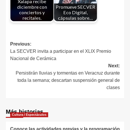
Xalapa recibe
diciembre con
Promueve SECVER
conciertos y
Eco Digital,
recitales.
cápsulas sobre…
Previous:
La SECVER invita a participar en el XLIX Premio
Nacional de Cerámica
Next:
Persistirán lluvias y tormentas en Veracruz durante
toda la semana; descartan suspensión general de
clases
Más historias
Cultura / Espectáculos
Conoce las actividades previas y la programación