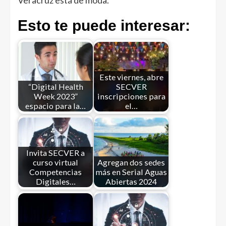
Esto te puede interesar:
Este viernes, abre
“Digital Health
SECVER
Week 2023”
inscripciones para
espacio para la…
el…
Invita SECVER a
curso virtual
Agregan dos sedes
Competencias
más en Serial Aguas
Digitales…
Abiertas 2024