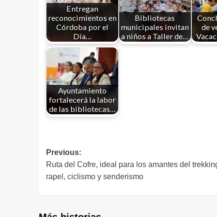
Entregan
reconocimientos en
Bibliotecas
Concl
Córdoba por el
municipales invitan
de v
Día…
a niños a Taller de…
Vacac
Ayuntamiento
fortalecerá la labor
de las bibliotecas…
Previous:
Ruta del Cofre, ideal para los amantes del trekkin
rapel, ciclismo y senderismo
Más historias