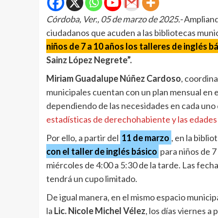
Córdoba, Ver., 05 de marzo de 2025.-
Ampliando
ciudadanos que acuden a las bibliotecas munic
niños de 7 a 10 años los talleres de inglés bá
Sainz López Negrete”.
Miriam Guadalupe Núñez Cardoso
, coordina
municipales cuentan con un plan mensual en e
dependiendo de las necesidades en cada uno 
estadísticas de derechohabiente y las edades d
Por ello, a partir del
11 de marzo
, en la bibl
con el taller de inglés básico
para niños de 7
miércoles de 4:00 a 5:30 de la tarde. Las fecha
tendrá un cupo limitado.
De igual manera, en el mismo espacio municipal
la
Lic. Nicole Michel Vélez
, los días viernes a 