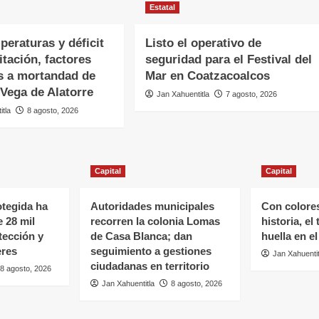
Estatal
peraturas y déficit
Listo el operativo de
itación, factores
seguridad para el Festival del
s a mortandad de
Mar en Coatzacoalcos
Vega de Alatorre
Jan Xahuentitla
7 agosto, 2026
itla
8 agosto, 2026
Capital
Capital
tegida ha
Autoridades municipales
Con colore
 28 mil
recorren la colonia Lomas
historia, el
tección y
de Casa Blanca; dan
huella en el
eres
seguimiento a gestiones
Jan Xahuentit
ciudadanas en territorio
8 agosto, 2026
Jan Xahuentitla
8 agosto, 2026