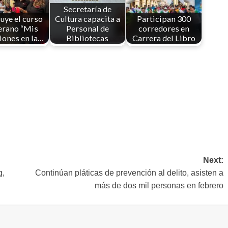
Secretaría de
uye el curso
Cultura capacita a
Participan 300
erano “Mis
Personal de
corredores en
iones en la…
Bibliotecas
Carrera del Libro
Next:
g,
Continúan pláticas de prevención al delito, asisten a
más de dos mil personas en febrero