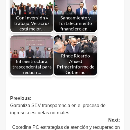
Con inversión y
Saneamiento y
trabajo, Veracruz
fortalecimiento
está mejor…
financiero en…
Rinde Ricardo
Infraestructura,
Ahued
trascendental para
PrimerInforme de
reducir…
Gobierno
Previous:
Garantiza SEV transparencia en el proceso de
ingreso a escuelas normales
Next:
Coordina PC estrategias de atención y recuperación