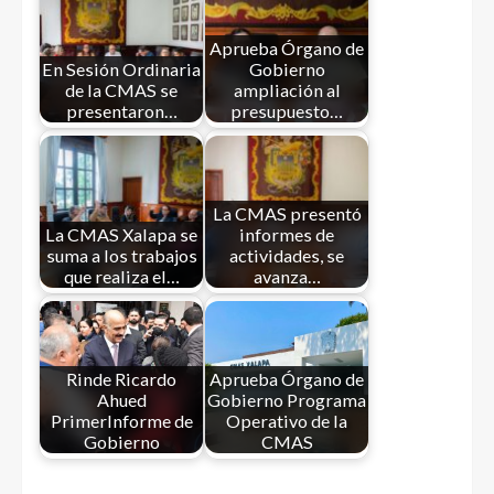
Aprueba Órgano de
En Sesión Ordinaria
Gobierno
de la CMAS se
ampliación al
presentaron…
presupuesto…
La CMAS presentó
La CMAS Xalapa se
informes de
suma a los trabajos
actividades, se
que realiza el…
avanza…
Rinde Ricardo
Aprueba Órgano de
Ahued
Gobierno Programa
PrimerInforme de
Operativo de la
Gobierno
CMAS