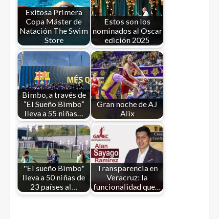
Exitosa Primera
Copa Máster de
Estos son los
Natación The Swim
nominados al Oscar
Store
edición 2025
Bimbo, a través de
“El Sueño Bimbo”
Gran noche de AJ
lleva a 55 niñas…
Alix
"El sueño Bimbo"
Transparencia en
lleva a 50 niñas de
Veracruz: la
23 países al…
funcionalidad que…