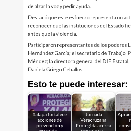
de alzar la voz y pedir ayuda.
Destacó que este esfuerzo representa un acto 
reconocer que las instituciones del Estado tie
antes que la violencia.
Participaron representantes de los poderes Leg
Hernández García; el secretario de Trabajo, Pr
Méndez; la directora general del DIF Estatal,
Daniela Griego Ceballos.
Esto te puede interesar:
Xalapa fortalece
Jornada
Aprue
acciones de
Veracruzana
prevención y
Protegida acerca
const
atención…
servicios y…
m