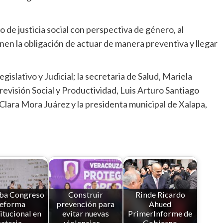
de justicia social con perspectiva de género, al
nen la obligación de actuar de manera preventiva y llegar
islativo y Judicial; la secretaria de Salud, Mariela
evisión Social y Productividad, Luis Arturo Santiago
 Clara Mora Juárez y la presidenta municipal de Xalapa,
ba Congreso
Construir
Rinde Ricardo
reforma
prevención para
Ahued
itucional en
evitar nuevas
PrimerInforme de
ateria…
violencias,…
Gobierno