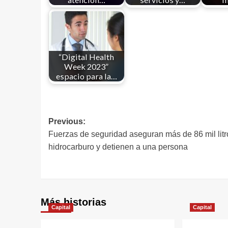
“Digital Health
Week 2023”
espacio para la…
Previous:
Fuerzas de seguridad aseguran más de 86 mil litr
hidrocarburo y detienen a una persona
Más historias
Capital
Capital