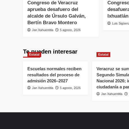
Congreso de Veracruz
Congreso
aprueba desafuero del
desafuera
alcalde de Úrsulo Galván,
Ixhuatlán
Bertín Bravo Montero
Luis Sigüen
Jan Xahuentitla
5 agosto, 2026
Te pueden interesar
Estatal
Estatal
Escuelas normales reciben
Veracruz se sum
resultados del proceso de
Segundo Simul
admisión 2026–2027
Nacional 2026; in
ciudadanía a par
Jan Xahuentitla
5 agosto, 2026
Jan Xahuentitla