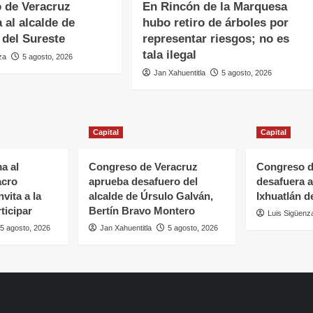
 de Veracruz
En Rincón de la Marquesa
 al alcalde de
hubo retiro de árboles por
 del Sureste
representar riesgos; no es
tala ilegal
za
5 agosto, 2026
Jan Xahuentitla
5 agosto, 2026
Capital
Capital
a al
Congreso de Veracruz
Congreso d
acro
aprueba desafuero del
desafuera a
vita a la
alcalde de Úrsulo Galván,
Ixhuatlán d
ticipar
Bertín Bravo Montero
Luis Sigüenz
5 agosto, 2026
Jan Xahuentitla
5 agosto, 2026