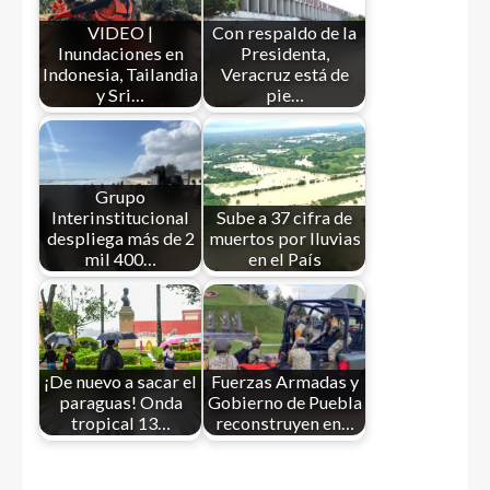
VIDEO |
Con respaldo de la
Inundaciones en
Presidenta,
Indonesia, Tailandia
Veracruz está de
y Sri…
pie…
Grupo
Interinstitucional
Sube a 37 cifra de
despliega más de 2
muertos por lluvias
mil 400…
en el País
¡De nuevo a sacar el
Fuerzas Armadas y
paraguas! Onda
Gobierno de Puebla
tropical 13…
reconstruyen en…