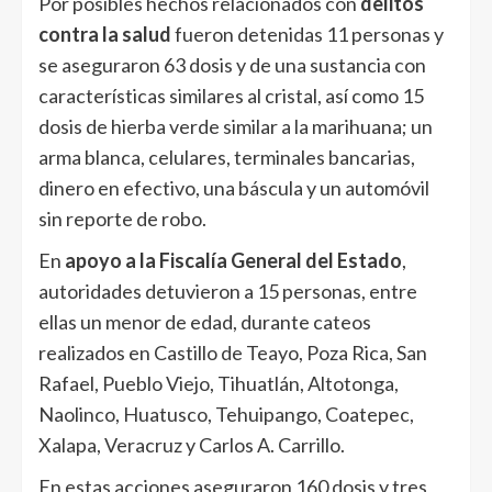
Por posibles hechos relacionados con
delitos
contra la salud
fueron detenidas 11 personas y
se aseguraron 63 dosis y de una sustancia con
características similares al cristal, así como 15
dosis de hierba verde similar a la marihuana; un
arma blanca, celulares, terminales bancarias,
dinero en efectivo, una báscula y un automóvil
sin reporte de robo.
En
apoyo a la Fiscalía General del Estado
,
autoridades detuvieron a 15 personas, entre
ellas un menor de edad, durante cateos
realizados en Castillo de Teayo, Poza Rica, San
Rafael, Pueblo Viejo, Tihuatlán, Altotonga,
Naolinco, Huatusco, Tehuipango, Coatepec,
Xalapa, Veracruz y Carlos A. Carrillo.
En estas acciones aseguraron 160 dosis y tres