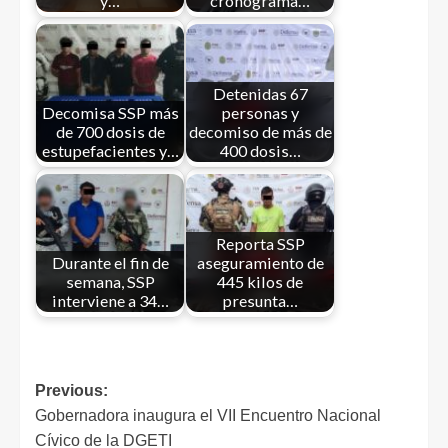
y…
cronograma…
Detenidas 67
Decomisa SSP más
personas y
de 700 dosis de
decomiso de más de
estupefacientes y…
400 dosis…
Reporta SSP
Durante el fin de
aseguramiento de
semana, SSP
445 kilos de
interviene a 34…
presunta…
Previous:
Gobernadora inaugura el VII Encuentro Nacional
Cívico de la DGETI