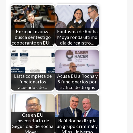
Enrique Inzunza
Fantasma de Rocha
busca ser testigo
Moya ronda último
cooperante en EU;…
día de registro…
Lista completa de
Acusa EU a Rocha y
funcionarios
9 funcionarios por
acusados de…
tráfico de drogas
Cae en EU
exsecretario de
Raúl Rocha dirigía
Seguridad de Rocha
un grupo criminal y
Moya;…
Miss Universo