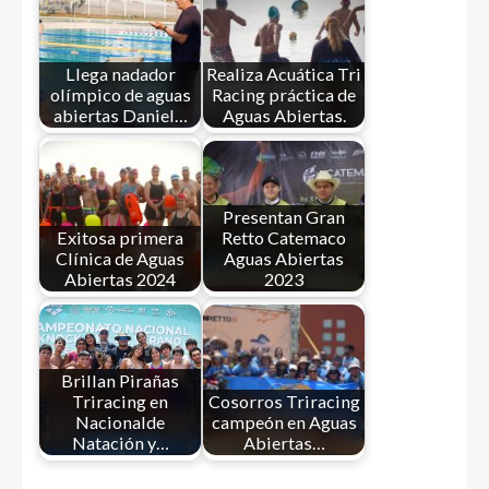
Llega nadador
Realiza Acuática Tri
olímpico de aguas
Racing práctica de
abiertas Daniel…
Aguas Abiertas.
Presentan Gran
Exitosa primera
Retto Catemaco
Clínica de Aguas
Aguas Abiertas
Abiertas 2024
2023
Brillan Pirañas
Triracing en
Cosorros Triracing
Nacionalde
campeón en Aguas
Natación y…
Abiertas…