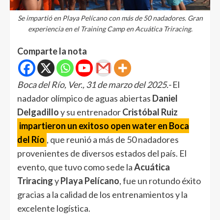
Se impartió en Playa Pelícano con más de 50 nadadores. Gran
experiencia en el Training Camp en Acuática Triracing.
Comparte la nota
Boca del Río, Ver., 31 de marzo del 2025.-
El
nadador olímpico de aguas abiertas
Daniel
Delgadillo
y su entrenador
Cristóbal Ruiz
impartieron un exitoso open water en Boca
del Río
, que reunió a más de 50 nadadores
provenientes de diversos estados del país. El
evento, que tuvo como sede la
Acuática
Triracing
y
Playa Pelícano
, fue un rotundo éxito
gracias a la calidad de los entrenamientos y la
excelente logística.