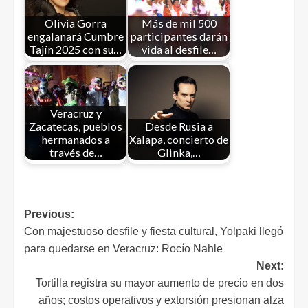
Olivia Gorra
Más de mil 500
engalanará Cumbre
participantes darán
Tajín 2025 con su…
vida al desfile…
Veracruz y
Zacatecas, pueblos
Desde Rusia a
hermanados a
Xalapa, concierto de
través de…
Glinka,…
Previous:
Con majestuoso desfile y fiesta cultural, Yolpaki llegó
para quedarse en Veracruz: Rocío Nahle
Next:
Tortilla registra su mayor aumento de precio en dos
años; costos operativos y extorsión presionan alza