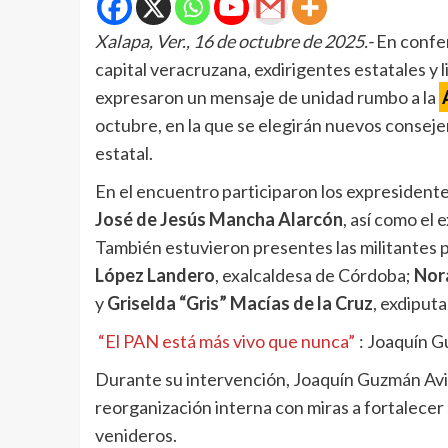
Xalapa, Ver., 16 de octubre de 2025.-
En confer
capital veracruzana, exdirigentes estatales y 
expresaron un mensaje de unidad rumbo a la
octubre, en la que se elegirán nuevos consejer
estatal.
En el encuentro participaron los expresidente
José de Jesús Mancha Alarcón
, así como el 
También estuvieron presentes las militantes 
López Landero
, exalcaldesa de Córdoba;
Nora
y
Griselda “Gris” Macías de la Cruz
, exdiputa
“El PAN está más vivo que nunca”
: Joaquín G
Durante su intervención, Joaquín Guzmán Avil
reorganización interna con miras a fortalecer
venideros.