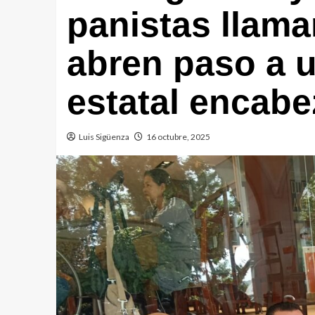
panistas llama
abren paso a u
estatal encab
Luis Sigüenza
16 octubre, 2025