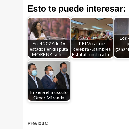
Esto te puede interesar:
Los 
En el 2027 de 16
PRI Veracruz
p
estados en disputa
celebra Asamblea
ganare
MORENA solo…
Estatal rumbo a la…
Enseña el músculo
Omar Miranda
Previous: