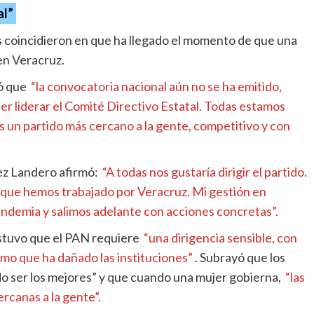
al”
as coincidieron en que ha llegado el momento de que una
en Veracruz.
ó que
“la convocatoria nacional aún no se ha emitido,
r liderar el Comité Directivo Estatal. Todas estamos
un partido más cercano a la gente, competitivo y con
ez Landero afirmó:
“A todas nos gustaría dirigir el partido.
s que hemos trabajado por Veracruz. Mi gestión en
ndemia y salimos adelante con acciones concretas”.
ostuvo que el PAN requiere
“una dirigencia sensible, con
ismo que ha dañado las instituciones”
. Subrayó que los
 ser los mejores” y que cuando una mujer gobierna,
“las
rcanas a la gente”.