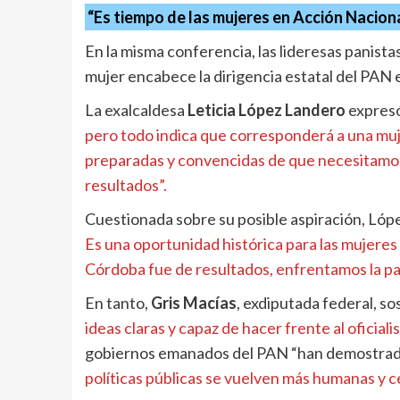
“Es tiempo de las mujeres en Acción Nacion
En la misma conferencia, las lideresas panist
mujer encabece la dirigencia estatal del PAN 
La exalcaldesa
Leticia López Landero
expres
pero todo indica que corresponderá a una muje
preparadas y convencidas de que necesitamos 
resultados”.
Cuestionada sobre su posible aspiración, Lóp
Es una oportunidad histórica para las mujere
Córdoba fue de resultados, enfrentamos la pa
En tanto,
Gris Macías
, exdiputada federal, s
ideas claras y capaz de hacer frente al oficial
gobiernos emanados del PAN “han demostrado
políticas públicas se vuelven más humanas y ce