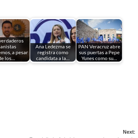
verdaderos
anistas
Ana Ledezma se
PAN Veracruz abre
mos, a pesar
registra como
sus puertas a Pepe
de los…
candidata a la…
Yunes como su…
Next: