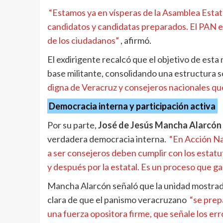
“Estamos ya en vísperas de la Asamblea Estat
candidatos y candidatas preparados. El PAN es
de los ciudadanos”
, afirmó.
El exdirigente recalcó que el objetivo de esta
base militante, consolidando una estructura 
digna de Veracruz y consejeros nacionales qu
Democracia interna y participación activa
Por su parte,
José de Jesús Mancha Alarcón
verdadera democracia interna.
“En Acción Nac
a ser consejeros deben cumplir con los estat
y después por la estatal. Es un proceso que gar
Mancha Alarcón señaló que la unidad mostrada 
clara de que el panismo veracruzano
“se prep
una fuerza opositora firme, que señale los err