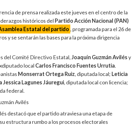
encia de prensa realizada este jueves en el centro de la
liderazgos históricos del
Partido Acción Nacional (PAN)
Asamblea Estatal del partido
, programada para el 26 de
os y se sentarán las bases para la próxima dirigencia
s del Comité Directivo Estatal,
Joaquín Guzmán Avilés
y
exdiputado local
Carlos Francisco Fuentes Urrutia
.
panistas
Monserrat Ortega Ruiz
, diputada local;
Leticia
 Jessica Lagunes Jáuregui
, diputada local con licencia;
da federal.
uzmán Avilés
és destacó que el partido atraviesa una etapa de
 su estructura rumbo a los procesos electorales