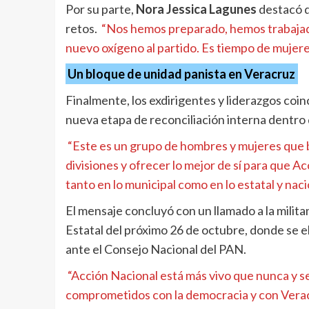
Por su parte,
Nora Jessica Lagunes
destacó q
retos.
“Nos hemos preparado, hemos trabaja
nuevo oxígeno al partido. Es tiempo de mujere
Un bloque de unidad panista en Veracruz
Finalmente, los exdirigentes y liderazgos co
nueva etapa de reconciliación interna dentro
“Este es un grupo de hombres y mujeres que bu
divisiones y ofrecer lo mejor de sí para que A
tanto en lo municipal como en lo estatal y naci
El mensaje concluyó con un llamado a la milita
Estatal del próximo 26 de octubre, donde se e
ante el Consejo Nacional del PAN.
“Acción Nacional está más vivo que nunca y s
comprometidos con la democracia y con Vera