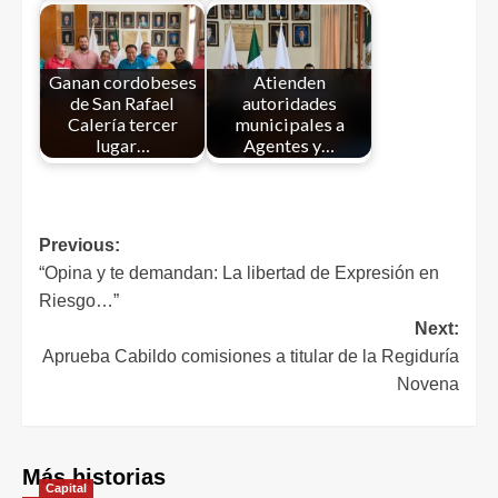
Ganan cordobeses
Atienden
de San Rafael
autoridades
Calería tercer
municipales a
lugar…
Agentes y…
Previous:
“Opina y te demandan: La libertad de Expresión en
Riesgo…”
Next:
Aprueba Cabildo comisiones a titular de la Regiduría
Novena
Más historias
Capital