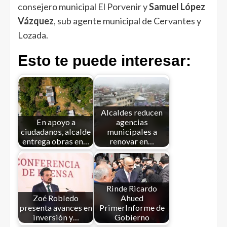
consejero municipal El Porvenir y
Samuel López
Vázquez
, sub agente municipal de Cervantes y
Lozada.
Esto te puede interesar:
Alcaldes reducen
En apoyo a
agencias
ciudadanos, alcalde
municipales a
entrega obras en…
renovar en…
Rinde Ricardo
Zoé Robledo
Ahued
presenta avances en
PrimerInforme de
inversión y…
Gobierno