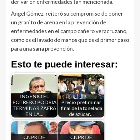
derivar en enfermedades tan mencionada.
Ángel Gómez, reiteró su compromiso de poner
un granito de arena en la prevención de
enfermedades en el campo cañero veracruzano,
como es el lavado de manos que es el primer paso
para una sana prevención.
Esto te puede interesar:
INGENIO EL
POTRERO PODRÍA
Precio preliminar
TERMINAR ZAFRA
final de la tonelada
EN LA…
de azúcar…
CNPR DE
CNPR DE