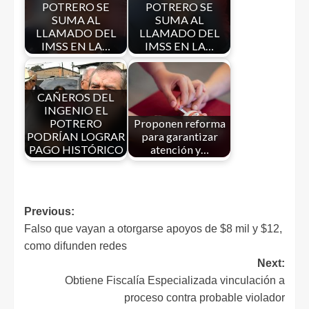
POTRERO SE
POTRERO SE
SUMA AL
SUMA AL
LLAMADO DEL
LLAMADO DEL
IMSS EN LA…
IMSS EN LA…
CAÑEROS DEL
INGENIO EL
POTRERO
Proponen reforma
PODRÍAN LOGRAR
para garantizar
PAGO HISTÓRICO
atención y…
Previous:
Falso que vayan a otorgarse apoyos de $8 mil y $12,
como difunden redes
Next:
Obtiene Fiscalía Especializada vinculación a
proceso contra probable violador