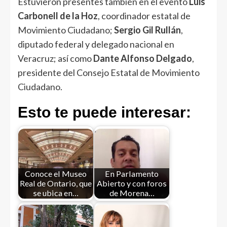
Estuvieron presentes también en el evento
Luis
Carbonell de la Hoz
, coordinador estatal de
Movimiento Ciudadano;
Sergio Gil Rullán
,
diputado federal y delegado nacional en
Veracruz; así como
Dante Alfonso Delgado
,
presidente del Consejo Estatal de Movimiento
Ciudadano.
Esto te puede interesar:
Conoce el Museo
En Parlamento
Real de Ontario, que
Abierto y con foros
se ubica en…
de Morena…