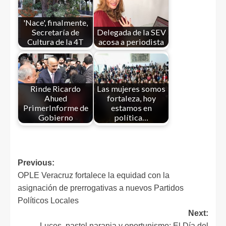
'Nace', finalmente,
Secretaría de
Delegada de la SEV
Cultura de la 4T
acosa a periodista
Rinde Ricardo
Las mujeres somos
Ahued
fortaleza, hoy
PrimerInforme de
estamos en
Gobierno
política…
Previous:
OPLE Veracruz fortalece la equidad con la
asignación de prerrogativas a nuevos Partidos
Políticos Locales
Next:
Luces, pastel naranja y oportunismo: El Día del