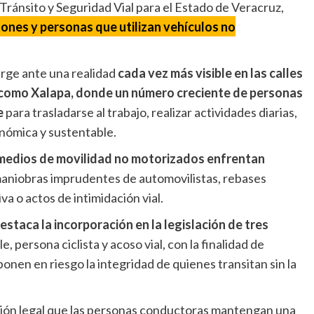
 Tránsito y Seguridad Vial para el Estado de Veracruz,
tones y personas que utilizan vehículos no
urge ante una realidad
cada vez más visible en las calles
 como Xalapa, donde un número creciente de personas
e
para trasladarse al trabajo, realizar actividades diarias,
nómica y sustentable.
medios de movilidad no motorizados enfrentan
maniobras imprudentes de automovilistas, rebases
a o actos de intimidación vial.
estaca la incorporación en la legislación de tres
e, persona ciclista y acoso vial, con la finalidad de
nen en riesgo la integridad de quienes transitan sin la
ción legal que las personas conductoras mantengan una