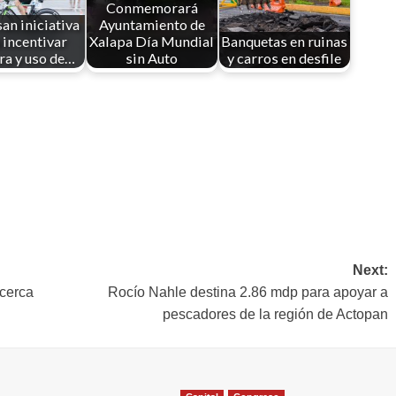
Conmemorará
an iniciativa
Ayuntamiento de
 incentivar
Xalapa Día Mundial
Banquetas en ruinas
a y uso de…
sin Auto
y carros en desfile
Next:
cerca
Rocío Nahle destina 2.86 mdp para apoyar a
pescadores de la región de Actopan