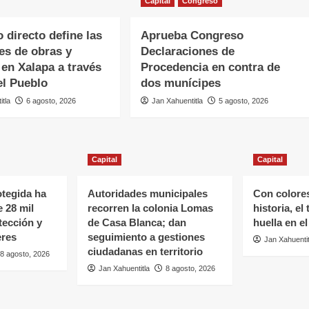
Capital
Congreso
o directo define las
Aprueba Congreso
es de obras y
Declaraciones de
 en Xalapa a través
Procedencia en contra de
el Pueblo
dos munícipes
itla
6 agosto, 2026
Jan Xahuentitla
5 agosto, 2026
Capital
Capital
tegida ha
Autoridades municipales
Con colore
 28 mil
recorren la colonia Lomas
historia, el
tección y
de Casa Blanca; dan
huella en el
eres
seguimiento a gestiones
Jan Xahuentit
ciudadanas en territorio
8 agosto, 2026
Jan Xahuentitla
8 agosto, 2026