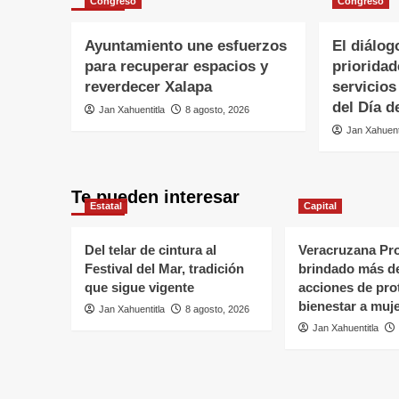
Congreso
Congreso
Ayuntamiento une esfuerzos
El diálog
para recuperar espacios y
prioridad
reverdecer Xalapa
servicios
del Día d
Jan Xahuentitla
8 agosto, 2026
Jan Xahuent
Te pueden interesar
Estatal
Capital
Del telar de cintura al
Veracruzana Pro
Festival del Mar, tradición
brindado más de
que sigue vigente
acciones de pro
bienestar a muj
Jan Xahuentitla
8 agosto, 2026
Jan Xahuentitla