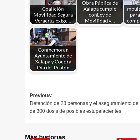
Obra Pública de
Coalición
Xalapa cumple
Impuls
Movilidad Segura
conLey de
para
Veracruz exige…
Movilidad y…
compr
Conmemoran
Ayuntamiento de
Xalapa y Coepra
Día del Peatón
Previous:
Detención de 28 personas y el aseguramiento de 
de 300 dosis de posibles estupefacientes
Más historias