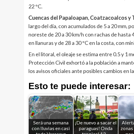
22 °C.
Cuencas del Papaloapan, Coatzacoalcos y 
largo del día, con acumulados de 5 a 20 mm, p
noreste de 20 a 30 km/h con rachas de hasta 
en llanuras y de 28 a 30 °C en la costa, con mí
En el litoral, el oleaje se estima entre 0.5 y 1
Protección Civil exhortó a la población a ma
los avisos oficiales ante posibles cambios en l
Esto te puede interesar:
Será una semana
¡De nuevo a sacar el
Alert
con lluvias en casi
paraguas! Onda
zonas
todo Veracruz
tropical 13…
por 