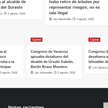
 al alcalde de
hubo retiro de árboles por
 del Sureste
representar riesgos; no es
tala ilegal
za
5 agosto, 2026
Jan Xahuentitla
5 agosto, 2026
Capital
Capital
a al
Congreso de Veracruz
Congreso d
acro
aprueba desafuero del
desafuera a
vita a la
alcalde de Úrsulo Galván,
Ixhuatlán d
ticipar
Bertín Bravo Montero
Luis Sigüenz
5 agosto, 2026
Jan Xahuentitla
5 agosto, 2026
Notas recientes