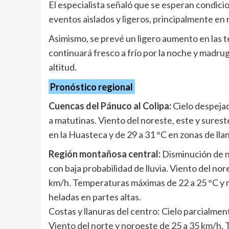
El especialista señaló que se esperan condicio
eventos aislados y ligeros, principalmente en 
Asimismo, se prevé un ligero aumento en las 
continuará fresco a frío por la noche y madru
altitud.
Pronóstico regional
Cuencas del Pánuco al Colipa:
Cielo despejad
a matutinas. Viento del noreste, este y sures
en la Huasteca y de 29 a 31 °C en zonas de lla
Región montañosa central:
Disminución de n
con baja probabilidad de lluvia. Viento del no
km/h. Temperaturas máximas de 22 a 25 °C y m
heladas en partes altas.
Costas y llanuras del centro: Cielo parcialme
Viento del norte y noroeste de 25 a 35 km/h.