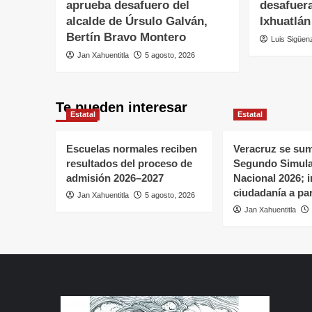
aprueba desafuero del
desafuera
alcalde de Úrsulo Galván,
Ixhuatlán
Bertín Bravo Montero
Luis Sigüen
Jan Xahuentitla
5 agosto, 2026
Te pueden interesar
Estatal
Estatal
Escuelas normales reciben
Veracruz se sum
resultados del proceso de
Segundo Simul
admisión 2026–2027
Nacional 2026; in
ciudadanía a par
Jan Xahuentitla
5 agosto, 2026
Jan Xahuentitla