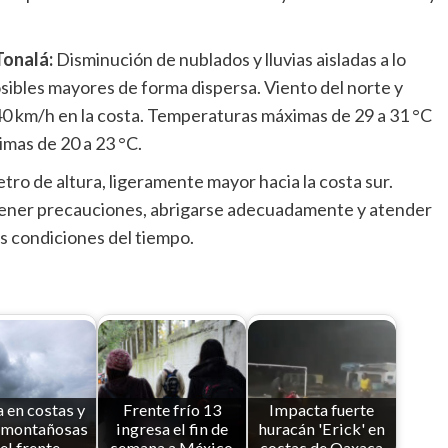
Tonalá:
Disminución de nublados y lluvias aisladas a lo
osibles mayores de forma dispersa. Viento del norte y
40 km/h en la costa. Temperaturas máximas de 29 a 31 °C
nimas de 20 a 23 °C.
 metro de altura, ligeramente mayor hacia la costa sur.
ntener precauciones, abrigarse adecuadamente y atender
as condiciones del tiempo.
a en costas y
Frente frío 13
Impacta fuerte
 montañosas
ingresa el fin de
huracán 'Erick' en
el frente…
semana a México
costas de Oaxaca