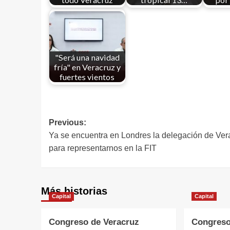
"Será una navidad
fría" en Veracruz y
fuertes vientos
Previous:
Ya se encuentra en Londres la delegación de Ver
para representarnos en la FIT
Más historias
Capital
Capital
Congreso de Veracruz
Congreso