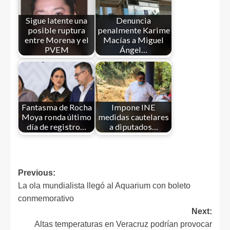
Sigue latente una
Denuncia
posible ruptura
penalmente Karime
entre Morena y el
Macías a Miguel
PVEM
Ángel…
Fantasma de Rocha
Impone INE
Moya ronda último
medidas cautelares
día de registro…
a diputados…
Previous:
La ola mundialista llegó al Aquarium con boleto
conmemorativo
Next:
Altas temperaturas en Veracruz podrían provocar