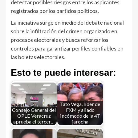
detectar posibles riesgos entre los aspirantes
registrados por los partidos políticos.
La iniciativa surge en medio del debate nacional
sobre la infiltración del crimen organizado en
procesos electorales y busca reforzar los
controles para garantizar perfiles confiables en
las boletas electorales.
Esto te puede interesar:
Tato Vega, líder de
Consejo General del
FXM y aliado
OPLE Veracruz
incómodo de la 4T
aprueba el tercer…
jarocha