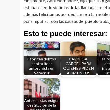
Finalmente, Andi Hernández, dijo que la Orga
estaban siendo víctimas de las llamadas telefó
además felicitamos por dedicarse a tan nobles 
por simpatizar con las causas del pueblo traba
Esto te puede interesar:
Fabrican delitos
BARBOSA:
Las re
contra líder
CÁRCEL PARA
deb
antorchista en
QUIENES PIDEN
inst
Veracruz
ALIMENTOS
luc
Antorchistas exigen
destitución de la
delegada de…