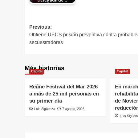
Previous:
Obtiene UECS prisión preventiva contra probable
secuestradores
Más historias
Capital
Capital
Reúne Festival del Mar 2026
En march
a más de 25 mil personas en
rehabilit
su primer día
de Novie
reducción
Luis Sigüenza
7 agosto, 2026
Luis Sigüen