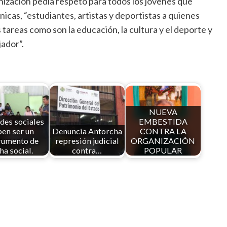
nización pedía respeto para todos los jóvenes que
nicas, “estudiantes, artistas y deportistas a quienes
tareas como son la educación, la cultura y el deporte y
jador”.
NUEVA
des sociales
EMBESTIDA
en ser un
Denuncia Antorcha
CONTRA LA
rumento de
represión judicial
ORGANIZACIÓN
ha social.
contra…
POPULAR