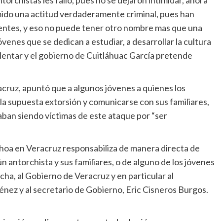
torchistas les falló, pues no se dejaron intimidar, ahora
ido una actitud verdaderamente criminal, pues han
scentes, y eso no puede tener otro nombre mas que una
óvenes que se dedican a estudiar, a desarrollar la cultura
lentar y el gobierno de Cuitláhuac García pretende
cruz, apuntó que a algunos jóvenes a quienes los
a supuesta extorsión y comunicarse con sus familiares,
aban siendo víctimas de este ataque por “ser
hoa en Veracruz responsabiliza de manera directa de
 antorchista y sus familiares, o de alguno de los jóvenes
ha, al Gobierno de Veracruz y en particular al
nez y al secretario de Gobierno, Eric Cisneros Burgos.