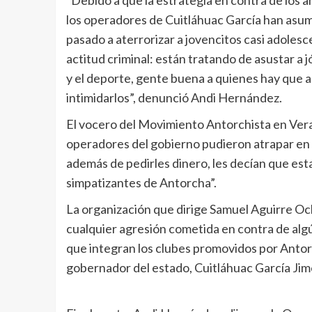
“Debido a que la estrategia en contra de los an
los operadores de Cuitláhuac García han asum
pasado a aterrorizar a jovencitos casi adole
actitud criminal: están tratando de asustar a j
y el deporte, gente buena a quienes hay que a
intimidarlos”, denunció Andi Hernández.
El vocero del Movimiento Antorchista en Vera
operadores del gobierno pudieron atrapar en l
además de pedirles dinero, les decían que est
simpatizantes de Antorcha”.
La organización que dirige Samuel Aguirre Oc
cualquier agresión cometida en contra de algún
que integran los clubes promovidos por Antorc
gobernador del estado, Cuitláhuac García Jimé