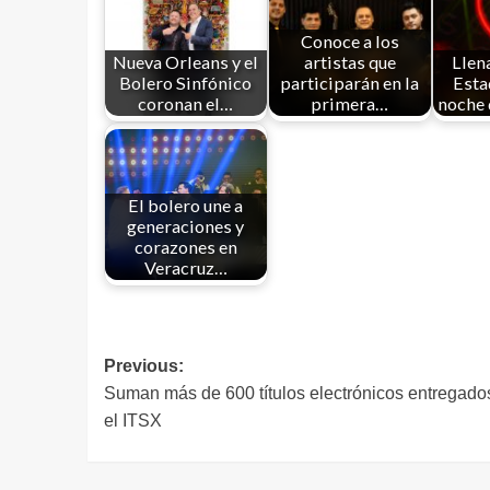
Conoce a los
Nueva Orleans y el
artistas que
Llen
Bolero Sinfónico
participarán en la
Esta
coronan el…
primera…
noche 
El bolero une a
generaciones y
corazones en
Veracruz…
Previous:
Suman más de 600 títulos electrónicos entregado
el ITSX