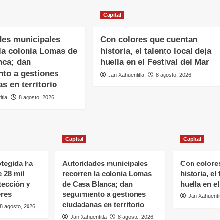
Capital
des municipales
Con colores que cuentan
 la colonia Lomas de
historia, el talento local deja
nca; dan
huella en el Festival del Mar
nto a gestiones
Jan Xahuentitla
8 agosto, 2026
s en territorio
itla
8 agosto, 2026
Capital
Capital
tegida ha
Autoridades municipales
Con colore
 28 mil
recorren la colonia Lomas
historia, el
tección y
de Casa Blanca; dan
huella en el
eres
seguimiento a gestiones
Jan Xahuentit
ciudadanas en territorio
8 agosto, 2026
Jan Xahuentitla
8 agosto, 2026