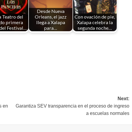
Desde Nueva
a Teatro del
Orleans, el jazz
Con ovación de pie,
do primera
llega a Xalapa
Xalapa celebra la
del Festival…
para…
segunda noche…
Next:
s en
Garantiza SEV transparencia en el proceso de ingreso
a escuelas normales