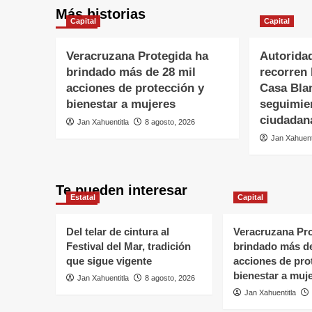
Más historias
Capital
Capital
Veracruzana Protegida ha
Autorida
brindado más de 28 mil
recorren
acciones de protección y
Casa Bla
bienestar a mujeres
seguimie
ciudadana
Jan Xahuentitla
8 agosto, 2026
Jan Xahuent
Te pueden interesar
Estatal
Capital
Del telar de cintura al
Veracruzana Pro
Festival del Mar, tradición
brindado más de
que sigue vigente
acciones de pro
bienestar a muj
Jan Xahuentitla
8 agosto, 2026
Jan Xahuentitla