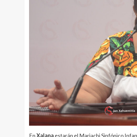
En
Xalapa
estarán el Mariachi Sinfónico Infan