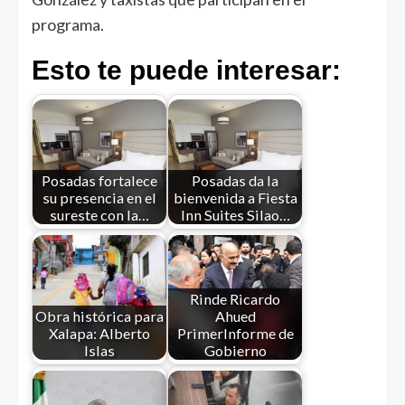
programa.
Esto te puede interesar:
Posadas fortalece
Posadas da la
su presencia en el
bienvenida a Fiesta
sureste con la…
Inn Suites Silao…
Rinde Ricardo
Obra histórica para
Ahued
Xalapa: Alberto
PrimerInforme de
Islas
Gobierno