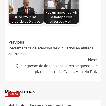
Fue un honor servir
Alberto Islas,
a Xalapa con
alcalde de Xalapa
entereza y el…
Previous:
Reclama falta de atención de diputados en entrega
de Premio
Next:
Que ingresos de tiendas escolares se queden en
planteles, confía Carlos Marcelo Ruiz
Más historias
Capital
Nahle: desafueros no son políticos