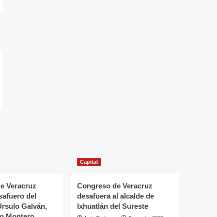
Capital
e Veracruz
Congreso de Veracruz
safuero del
desafuera al alcalde de
Úrsulo Galván,
Ixhuatlán del Sureste
vo Montero