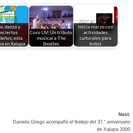
e, danza y
Inicia marzo con
nciertos
Coro UV: Un tributo
actividades
deños, esta
musical a The
culturales para
a en Xalapa
Beatles
todos
Next:
Daniela Griego acompañó el festejo del 37.° aniversario
de Xalapa 2000