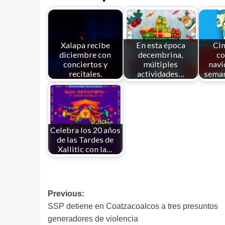
Xalapa recibe
En esta época
Cin
diciembre con
decembrina,
co
conciertos y
múltiples
navi
recitales.
actividades…
seman
Celebra los 20 años
de las Tardes de
Xallitic con la…
Previous:
SSP detiene en Coatzacoalcos a tres presuntos
generadores de violencia