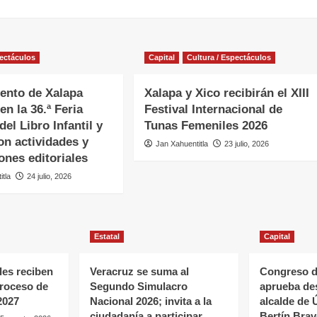
pectáculos
Capital
Cultura / Espectáculos
ento de Xalapa
Xalapa y Xico recibirán el XIII
en la 36.ª Feria
Festival Internacional de
del Libro Infantil y
Tunas Femeniles 2026
on actividades y
Jan Xahuentitla
23 julio, 2026
ones editoriales
itla
24 julio, 2026
Estatal
Capital
es reciben
Veracruz se suma al
Congreso d
proceso de
Segundo Simulacro
aprueba de
2027
Nacional 2026; invita a la
alcalde de 
ciudadanía a participar
Bertín Bra