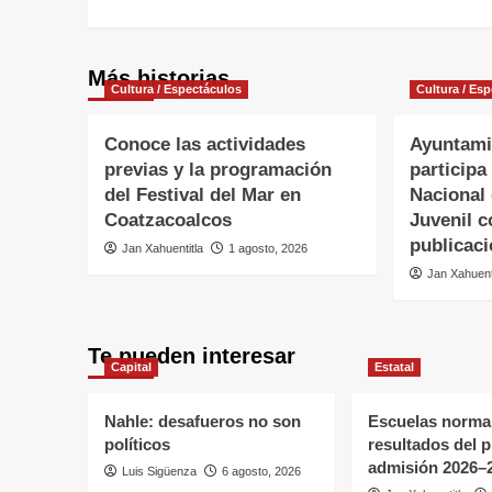
Más historias
Cultura / Espectáculos
Cultura / Es
Conoce las actividades
Ayuntami
previas y la programación
participa 
del Festival del Mar en
Nacional 
Coatzacoalcos
Juvenil c
publicaci
Jan Xahuentitla
1 agosto, 2026
Jan Xahuent
Te pueden interesar
Capital
Estatal
Nahle: desafueros no son
Escuelas normal
políticos
resultados del 
admisión 2026–
Luis Sigüenza
6 agosto, 2026