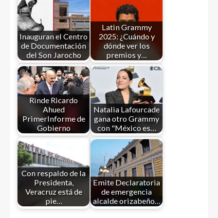
Latin Grammy
Inauguran el Centro
2025: ¿Cuándo y
de Documentación
dónde ver los
del Son Jarocho
premios y…
Rinde Ricardo
Ahued
Natalia Lafourcade
PrimerInforme de
gana otro Grammy
Gobierno
con "México es…
Con respaldo de la
Presidenta,
Emite Declaratoria
Veracruz está de
de emergencia
pie…
alcalde orizabeño…