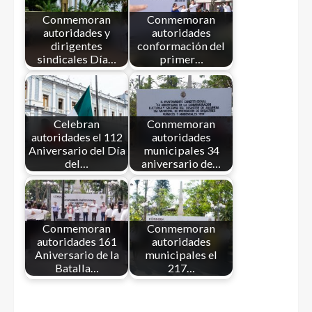
Conmemoran
Conmemoran
autoridades y
autoridades
dirigentes
conformación del
sindicales Día…
primer…
Celebran
Conmemoran
autoridades el 112
autoridades
Aniversario del Día
municipales 34
del…
aniversario de…
Conmemoran
Conmemoran
autoridades 161
autoridades
Aniversario de la
municipales el
Batalla…
217…