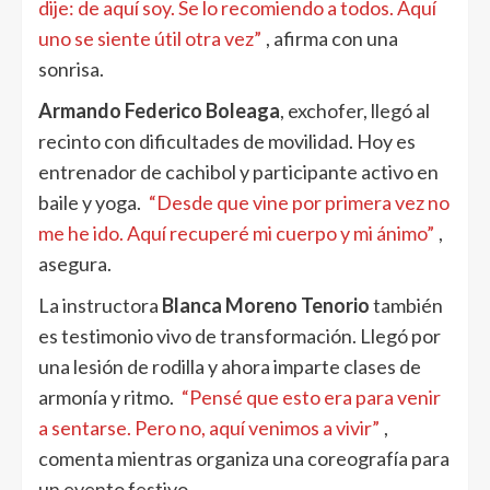
dije: de aquí soy. Se lo recomiendo a todos. Aquí
uno se siente útil otra vez”
, afirma con una
sonrisa.
Armando Federico Boleaga
, exchofer, llegó al
recinto con dificultades de movilidad. Hoy es
entrenador de cachibol y participante activo en
baile y yoga.
“Desde que vine por primera vez no
me he ido. Aquí recuperé mi cuerpo y mi ánimo”
,
asegura.
La instructora
Blanca Moreno Tenorio
también
es testimonio vivo de transformación. Llegó por
una lesión de rodilla y ahora imparte clases de
armonía y ritmo.
“Pensé que esto era para venir
a sentarse. Pero no, aquí venimos a vivir”
,
comenta mientras organiza una coreografía para
un evento festivo.