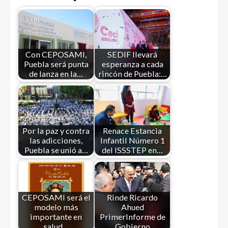
Con CEPOSAMI,
SEDIF llevará
Puebla será punta
esperanza a cada
de lanza en la…
rincón de Puebla:…
Por la paz y contra
Renace Estancia
las adicciones,
Infantil Número 1
Puebla se unió a…
del ISSSTEP en…
CEPOSAMI será el
Rinde Ricardo
modelo más
Ahued
importante en
PrimerInforme de
salud…
Gobierno