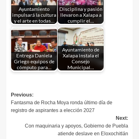
Ayuntamiento
Disciplina y pasión
impulsará la cultura
llevaron a Xalapa a
y el arte en todas…
cumplir el…
Ayuntamiento de
Entrega Daniela
Xalapa instala el
Griego equipos de
Consejo
cómputo para…
Municipal…
Previous:
Fantasma de Rocha Moya ronda último día de
registro de aspirantes a elección 2027
Next:
Con maquinaria y apoyos, Gobierno de Puebla
atiende deslave en Eloxochitlán