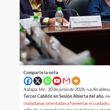
Comparte la nota
Xalapa, Ver., 30 de junio de 2026.-
La Alcaldesa
Tercer Cabildo en Sesión Abierta del año
, m
ciudadanas orientadas a fomentar el cuidado 
el fin de avanzar hacia una ciudad más sustent