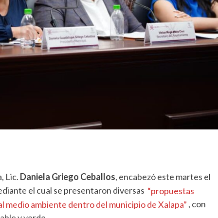
, Lic.
Daniela Griego Ceballos
, encabezó este martes el
ediante el cual se presentaron diversas
“propuestas
al medio ambiente dentro del municipio de Xalapa”
, con
able y verde.