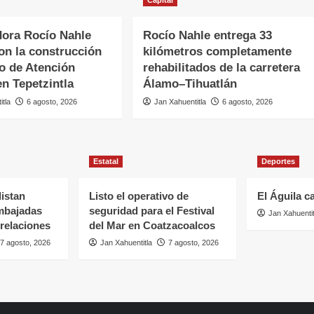
Capital
ora Rocío Nahle
Rocío Nahle entrega 33
on la construcción
kilómetros completamente
o de Atención
rehabilitados de la carretera
en Tepetzintla
Álamo–Tihuatlán
itla
6 agosto, 2026
Jan Xahuentitla
6 agosto, 2026
Estatal
Deportes
listan
Listo el operativo de
El Águila c
mbajadas
seguridad para el Festival
Jan Xahuentit
 relaciones
del Mar en Coatzacoalcos
7 agosto, 2026
Jan Xahuentitla
7 agosto, 2026