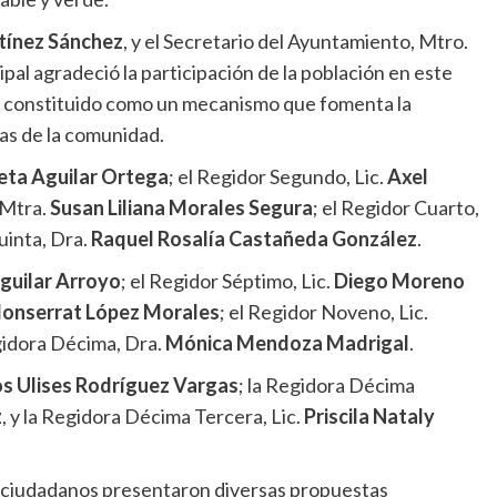
tínez Sánchez
, y el Secretario del Ayuntamiento, Mtro.
ipal agradeció la participación de la población en este
 ha constituido como un mecanismo que fomenta la
as de la comunidad.
ieta Aguilar Ortega
; el Regidor Segundo, Lic.
Axel
 Mtra.
Susan Liliana Morales Segura
; el Regidor Cuarto,
uinta, Dra.
Raquel Rosalía Castañeda González
.
Aguilar Arroyo
; el Regidor Séptimo, Lic.
Diego Moreno
Monserrat López Morales
; el Regidor Noveno, Lic.
egidora Décima, Dra.
Mónica Mendoza Madrigal
.
s Ulises Rodríguez Vargas
; la Regidora Décima
z
, y la Regidora Décima Tercera, Lic.
Priscila Nataly
os ciudadanos presentaron diversas propuestas