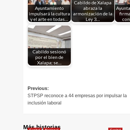
Cabildo de Xalapa
Ayuntamiento
abraza la
Ayunta
impulsará la cultura
armonización de la
firma
y el arte en todas…
Ley 3…
con
Cabildo sesionó
por el bien de
Xalapa; se…
Previous:
STPSP reconoce a 44 empresas por impulsar la
inclusión laboral
Más historias