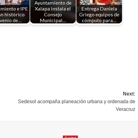
Ayuntamiento de
miento e IPE
Xalapa instala el
Entrega Daniela
n histórico
Consejo
Griego equipos de
venio de…
Municipal…
cómputo para…
Next:
Sedesol acompaña planeación urbana y ordenada de
Veracruz