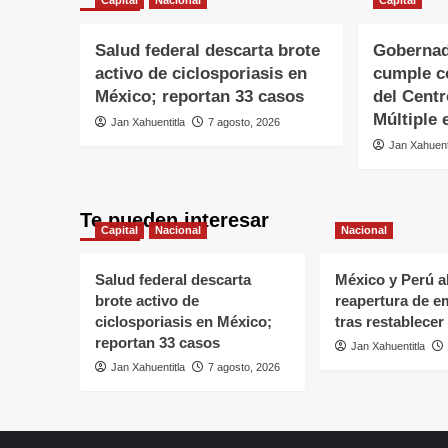
Capital
Nacional
Capital
Salud federal descarta brote
Gobernad
activo de ciclosporiasis en
cumple c
México; reportan 33 casos
del Centr
Múltiple 
Jan Xahuentitla
7 agosto, 2026
Jan Xahuent
Te pueden interesar
Capital
Nacional
Nacional
Salud federal descarta
México y Perú a
brote activo de
reapertura de e
ciclosporiasis en México;
tras restablecer
reportan 33 casos
Jan Xahuentitla
Jan Xahuentitla
7 agosto, 2026