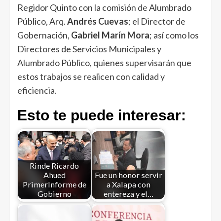
Regidor Quinto con la comisión de Alumbrado
Público, Arq.
Andrés Cuevas
; el Director de
Gobernación,
Gabriel Marín Mora
; así como los
Directores de Servicios Municipales y
Alumbrado Público, quienes supervisarán que
estos trabajos se realicen con calidad y
eficiencia.
Esto te puede interesar:
Rinde Ricardo
Ahued
Fue un honor servir
PrimerInforme de
a Xalapa con
Gobierno
entereza y el…