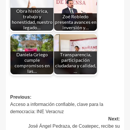
Obra histórica,
trabajo y
Zoé Robledo
honestidad, nuestro
presenta avances en
legado…
inversión y…
Daniela Griego
Transparencia,
cumple
participación
compromisos en
ciudadana y calidad,
las…
…
Previous:
Acceso a información confiable, clave para la
democracia: INE Veracruz
Next:
José Ángel Pedraza, de Coatepec, recibe su