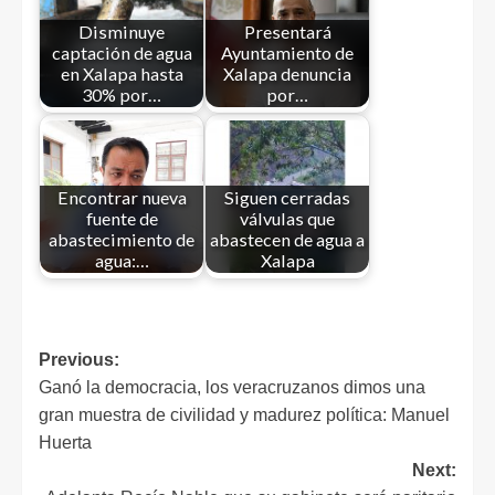
Disminuye
Presentará
captación de agua
Ayuntamiento de
en Xalapa hasta
Xalapa denuncia
30% por…
por…
Encontrar nueva
Siguen cerradas
fuente de
válvulas que
abastecimiento de
abastecen de agua a
agua:…
Xalapa
Previous:
Ganó la democracia, los veracruzanos dimos una
gran muestra de civilidad y madurez política: Manuel
Huerta
Next: