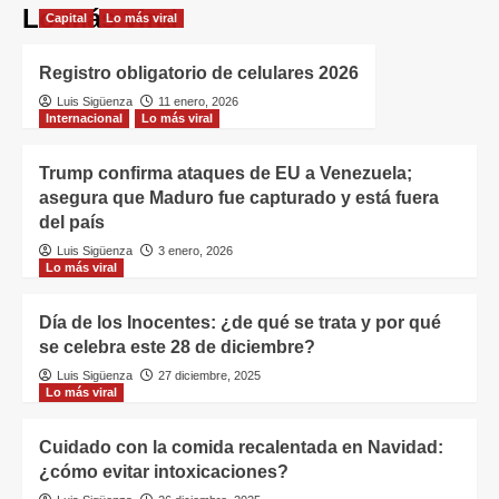
Lo más viral
Capital
Lo más viral
Registro obligatorio de celulares 2026
Luis Sigüenza
11 enero, 2026
Internacional
Lo más viral
Trump confirma ataques de EU a Venezuela;
asegura que Maduro fue capturado y está fuera
del país
Luis Sigüenza
3 enero, 2026
Lo más viral
Día de los Inocentes: ¿de qué se trata y por qué
se celebra este 28 de diciembre?
Luis Sigüenza
27 diciembre, 2025
Lo más viral
Cuidado con la comida recalentada en Navidad:
¿cómo evitar intoxicaciones?