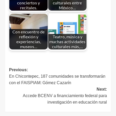
conciertos y
culturales entre
recitales.
México…
Con encuentro de
reflexión y
Teatro, música y
experiencias,
muchas actividades
museos…
culturales más,…
Previous:
En Chicontepec, 187 comunidades se transformarán
con el FAISPIAM: Gómez Cazarín
Next:
Accede BCENV a financiamiento federal para
investigación en educación rural