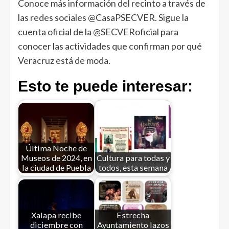
Conoce más información del recinto a través de
las redes sociales @CasaPSECVER. Sigue la
cuenta oficial de la @SECVERoficial para
conocer las actividades que confirman por qué
Veracruz está de moda.
Esto te puede interesar:
Última Noche de
Museos de 2024, en
Cultura para todas y
la ciudad de Puebla
todos, esta semana
Xalapa recibe
Estrecha
diciembre con
Ayuntamiento lazos