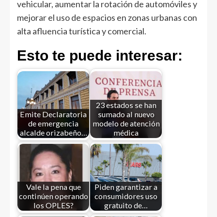
vehicular, aumentar la rotación de automóviles y
mejorar el uso de espacios en zonas urbanas con
alta afluencia turística y comercial.
Esto te puede interesar:
23 estados se han
Emite Declaratoria
sumado al nuevo
de emergencia
modelo de atención
alcalde orizabeño…
médica
Vale la pena que
Piden garantizar a
continúen operando
consumidores uso
los OPLES?
gratuito de…