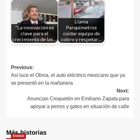
Llama
"La innovación es
Parquímetros
clave para el
cuidar equipo de
crecimiento de las…
cobro y respetar…
Previous:
Así luce el Olinia, el auto eléctrico mexicano que ya
se presentó en la mañanera
Next:
Anuncian Croquetón en Emiliano Zapata para
apoyar a perros y gatos en situación de calle
Más historias
Estatal