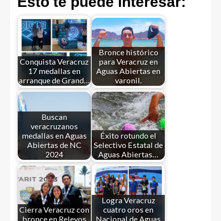
Esto te puede interesar:
Bronce histórico
Conquista Veracruz
para Veracruz en
17 medallas en
Aguas Abiertas en
arranque de Grand…
varonil.
Buscan
veracruzanos
medallas en Aguas
Éxito rotundo el
Abiertas de NC
Selectivo Estatal de
2024
Aguas Abiertas…
Logra Veracruz
Cierra Veracruz con
cuatro oros en
bronce en Relevos
Nacional de Aguas