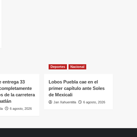
Deportes
Nacional
 entrega 33
Lobos Puebla cae en el
 completamente
primer capítulo ante Soles
s de la carretera
de Mexicali
atlán
Jan Xahuentitla
6 agosto, 2026
la
6 agosto, 2026