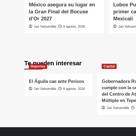
México asegura su lugar en
Lobos Pu
la Gran Final del Bocuse
primer ca
d’Or 2027
Mexicali
Jan Xahuentitla
6 agosto, 2026
Jan Xahuent
Te pueden interesar
Deportes
Capital
El Águila cae ante Pericos
Gobernadora Ro
cumple con la c
Jan Xahuentitla
6 agosto, 2026
del Centro de A
Múltiple en Tepe
Jan Xahuentitla