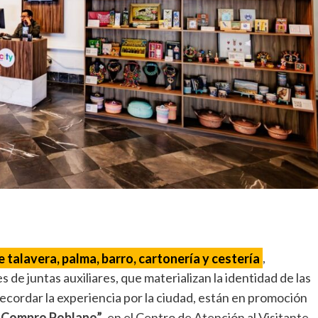
 talavera, palma, barro, cartonería y cestería
,
e juntas auxiliares, que materializan la identidad de las
recordar la experiencia por la ciudad, están en promoción
 Compro Poblano”
, en el Centro de Atención al Visitante