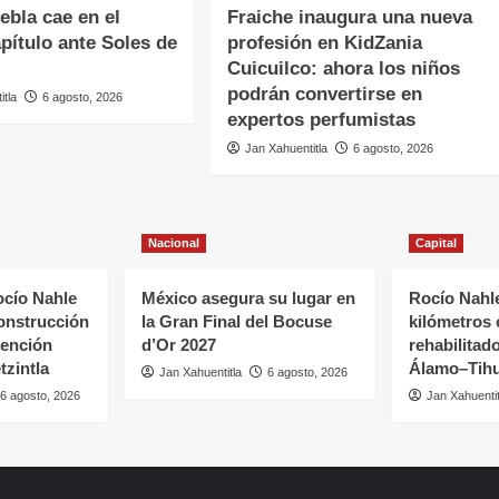
ebla cae en el
Fraiche inaugura una nueva
pítulo ante Soles de
profesión en KidZania
Cuicuilco: ahora los niños
podrán convertirse en
itla
6 agosto, 2026
expertos perfumistas
Jan Xahuentitla
6 agosto, 2026
Nacional
Capital
cío Nahle
México asegura su lugar en
Rocío Nahle
onstrucción
la Gran Final del Bocuse
kilómetros
tención
d’Or 2027
rehabilitado
tzintla
Álamo–Tihu
Jan Xahuentitla
6 agosto, 2026
6 agosto, 2026
Jan Xahuentit