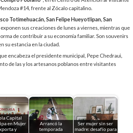
endoza #14, frente al Zócalo capitalino.
isco Totimehuacán, San Felipe Hueyotlipan, San
, exponen sus creaciones de lunes a viernes, mientras que
forma de contribuir a su economía familiar. Son souvenirs
en su estancia en la ciudad.
 que encabeza el presidente municipal, Pepe Chedraui,
nto de las y los artesanos poblanos entre visitantes
la Capital
ipa en Mujer
Arrancó la
Ser mujer sin ser
xporta y
temporada
madre: desafío para