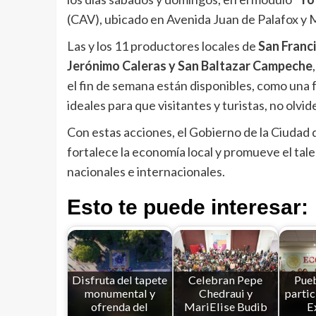
(CAV), ubicado en Avenida Juan de Palafox y M
Las y los 11 productores locales de
San Franc
Jerónimo Caleras y San Baltazar Campeche
el fin de semana están disponibles, como una 
ideales para que visitantes y turistas, no olvid
Con estas acciones, el Gobierno de la Ciudad
fortalece la economía local y promueve el tale
nacionales e internacionales.
Esto te puede interesar:
Disfruta del tapete
Celebran Pepe
Pueb
monumental y
Chedraui y
partic
ofrenda del
MariElise Budib
E