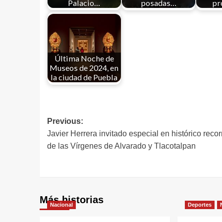
Palacio…
posadas…
pr
Última Noche de
Museos de 2024, en
la ciudad de Puebla
Previous:
Javier Herrera invitado especial en histórico recor
de las Vírgenes de Alvarado y Tlacotalpan
Más historias
Nacional
Deportes