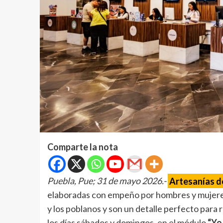
Comparte la nota
Puebla, Pue; 31 de mayo 2026.-
Artesanías de
elaboradas con empeño por hombres y mujeres d
y los poblanos y son un detalle perfecto para 
los días sábados y domingos, en el módulo
“Yo