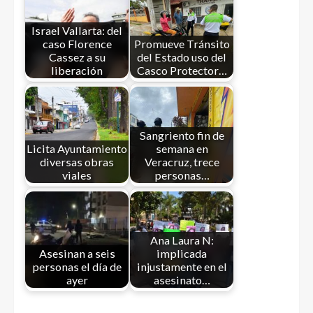
Israel Vallarta: del
caso Florence
Promueve Tránsito
Cassez a su
del Estado uso del
liberación
Casco Protector…
Sangriento fin de
Licita Ayuntamiento
semana en
diversas obras
Veracruz, trece
viales
personas…
Ana Laura N:
Asesinan a seis
implicada
personas el día de
injustamente en el
ayer
asesinato…