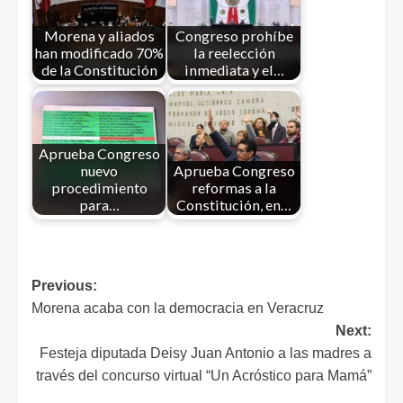
Morena y aliados
Congreso prohíbe
han modificado 70%
la reelección
de la Constitución
inmediata y el…
Aprueba Congreso
nuevo
Aprueba Congreso
procedimiento
reformas a la
para…
Constitución, en…
Previous:
Morena acaba con la democracia en Veracruz
Next:
Festeja diputada Deisy Juan Antonio a las madres a
través del concurso virtual “Un Acróstico para Mamá”