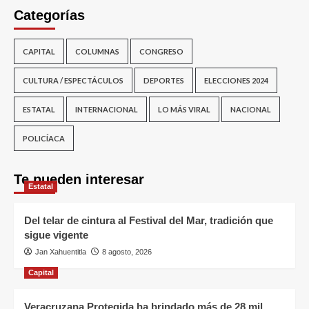
Categorías
CAPITAL
COLUMNAS
CONGRESO
CULTURA / ESPECTÁCULOS
DEPORTES
ELECCIONES 2024
ESTATAL
INTERNACIONAL
LO MÁS VIRAL
NACIONAL
POLICÍACA
Te pueden interesar
Estatal
Del telar de cintura al Festival del Mar, tradición que
sigue vigente
Jan Xahuentitla
8 agosto, 2026
Capital
Veracruzana Protegida ha brindado más de 28 mil