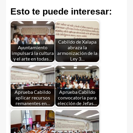
Esto te puede interesar:
Cabildo de Xalapa
Ayuntamiento
abraza la
impulsará la cultura
armonización de la
y el arte en todas…
Ley 3…
Aprueba Cabildo
Aprueba Cabildo
aplicar recursos
convocatoria para
remanentes en…
elección de Jefas…