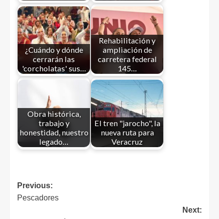
Rehabilitación y
¿Cuándo y dónde
ampliación de
cerrarán las
carretera federal
'corcholatas' sus…
145…
Obra histórica,
trabajo y
El tren "jarocho", la
honestidad, nuestro
nueva ruta para
legado…
Veracruz
Previous:
Pescadores
Next: