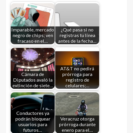
Imparable, mercado
¿Qué pasa si no
negro de chips; ven
registras tu línea
fracaso en el…
antes de la fecha…
AT&T no pedirá
Cámara de
prórroga para
Diputados avaló la
registro de
extinción de siete…
celulares;…
Conductores ya
podrán bloquear
Veracruz otorga
usuarios para
prórroga durante
futuros…
enero para el…