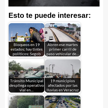
Esto te puede interesar:
Bloqueos en 19
Abren ese martes
estados; hay tintes
primer carril de
políticos: Segob
paso vehicular de…
Tránsito Municipal
19 municipios
despliega operativo
afectados por las
vial en…
lluvias en Veracruz