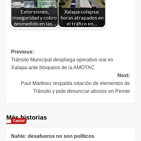
Extorsiones,
Xalapa colapsa:
inseguridad y cobro
horas atrapados en
desmedido en las…
el tráfico en…
Previous:
Tránsito Municipal despliega operativo vial en
Xalapa ante bloqueos de la AMOTAC
Next:
Paul Martínez respalda rotación de elementos de
Tránsito y pide denunciar abusos en Perote
Más historias
Capital
Nahle: desafueros no son políticos