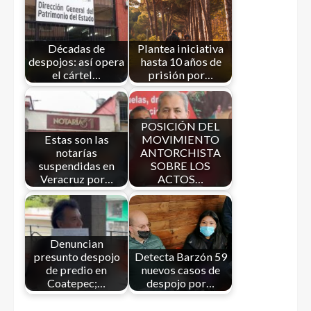
Décadas de
Plantea iniciativa
despojos: así opera
hasta 10 años de
el cártel…
prisión por…
POSICIÓN DEL
Estas son las
MOVIMIENTO
notarías
ANTORCHISTA
suspendidas en
SOBRE LOS
Veracruz por…
ACTOS…
Denuncian
presunto despojo
Detecta Barzón 59
de predio en
nuevos casos de
Coatepec;…
despojo por…