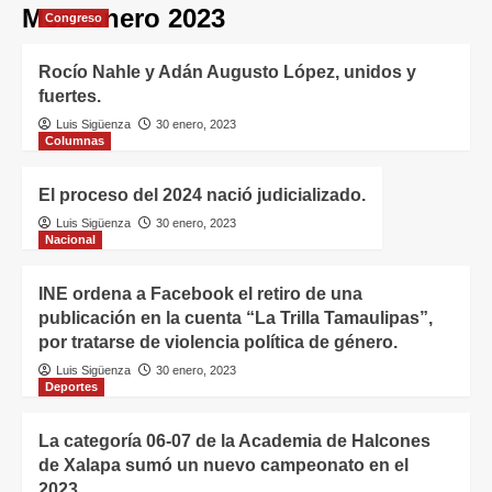
Mes:
enero 2023
Congreso
Rocío Nahle y Adán Augusto López, unidos y
fuertes.
Luis Sigüenza
30 enero, 2023
Columnas
El proceso del 2024 nació judicializado.
Luis Sigüenza
30 enero, 2023
Nacional
INE ordena a Facebook el retiro de una
publicación en la cuenta “La Trilla Tamaulipas”,
por tratarse de violencia política de género.
Luis Sigüenza
30 enero, 2023
Deportes
La categoría 06-07 de la Academia de Halcones
de Xalapa sumó un nuevo campeonato en el
2023.