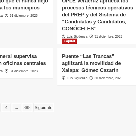
jo que él nunca dejó
OPLE Veracruz aprueba los
a los municipios
procesos técnicos operativos
del PREP y del Sistema de
za
31 diciembre, 2023
“Candidatas y Candidatos,
CONÓCELES”
Luis Sigüenza
31 diciembre, 2023
Capital
neral supervisa
Puente “Las Trancas”
n oficinas centrales
agilizará la movilidad de
Xalapa: Gómez Cazarín
za
31 diciembre, 2023
Luis Sigüenza
30 diciembre, 2023
…
4
888
Siguiente