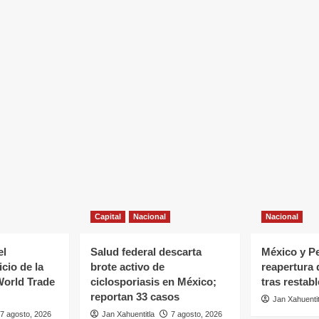
Capital
Nacional
Nacional
el
Salud federal descarta
México y Pe
cio de la
brote activo de
reapertura
World Trade
ciclosporiasis en México;
tras restab
reportan 33 casos
Jan Xahuentit
7 agosto, 2026
Jan Xahuentitla
7 agosto, 2026