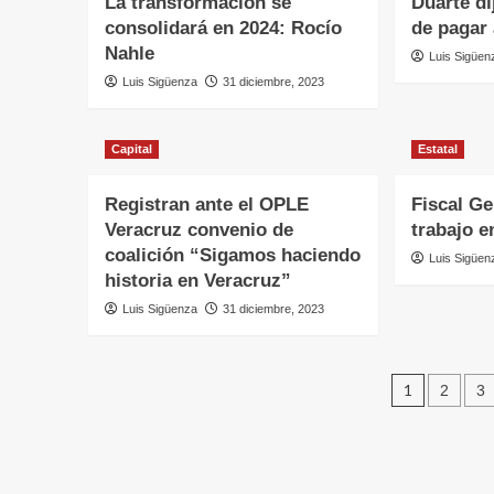
La transformación se
Duarte di
consolidará en 2024: Rocío
de pagar 
Nahle
Luis Sigüen
Luis Sigüenza
31 diciembre, 2023
Capital
Estatal
Registran ante el OPLE
Fiscal Ge
Veracruz convenio de
trabajo e
coalición “Sigamos haciendo
Luis Sigüen
historia en Veracruz”
Luis Sigüenza
31 diciembre, 2023
1
2
3