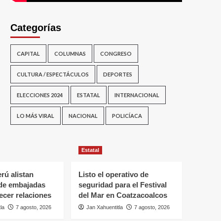
Categorías
CAPITAL
COLUMNAS
CONGRESO
CULTURA / ESPECTÁCULOS
DEPORTES
ELECCIONES 2024
ESTATAL
INTERNACIONAL
LO MÁS VIRAL
NACIONAL
POLICÍACA
Estatal
rú alistan
Listo el operativo de
 de embajadas
seguridad para el Festival
lecer relaciones
del Mar en Coatzacoalcos
la
7 agosto, 2026
Jan Xahuentitla
7 agosto, 2026