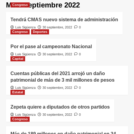
Mes:
septiembre 2022
Congreso
Tendrá CMAS nuevo sistema de administración
Luis Sigüenza
30 septiembre, 2022
0
Congreso
Deportes
Por el pase al campeonato Nacional
Luis Sigüenza
30 septiembre, 2022
0
Capital
Cuentas públicas del 2021 arrojó un daño
patrimonial de más de 3 mil millones de pesos
Luis Sigüenza
30 septiembre, 2022
0
Estatal
Zepeta quiere a diputados de otros partidos
Luis Sigüenza
30 septiembre, 2022
0
Congreso
Más de 189 millones en daño patrimonial en 34