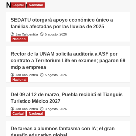
Nacional
Capital
Nacional
SEDATU otorgará apoyo económico único a
familias afectadas por las lluvias de 2025
Jan Xahuentitla
5 agosto, 2026
Nacional
Rector de la UNAM solicita auditoría a ASF por
contrato a Territorium Life en examen; pagaron 69
mdp a empresa
Jan Xahuentitla
5 agosto, 2026
Nacional
Del 09 al 12 de marzo, Puebla recibirá el Tianguis
Turístico México 2027
Jan Xahuentitla
3 agosto, 2026
Capital
Nacional
De tareas a alumnos fantasma con IA; el gran
desafío educativo global